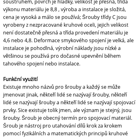
soustruhem, povrch je hladký, velikost je přesná, třída
výkonu materiálu je 8,8 , výroba a instalace je složitá,
cena je vysoká a málo se používá; Šrouby třídy C jsou
vyrobeny z nezpracované kruhové oceli, jejich velikost
není dostatečně přesná a třída provedení materiálu je
4,6 nebo 4,8. Deformace smykového spojení je velká, ale
instalace je pohodlná, výrobní náklady jsou nízké a
většinou se používá pro dočasné upevnění během
tahového spojení nebo instalace.
Funkční využití
Existuje mnoho názvů pro šrouby a každý se může
jmenovat jinak, někteří lidé se nazývají šrouby, někteří
lidé se nazývají šrouby a někteří lidé se nazývají spojovací
prvky. Sice existuje tolik jmen, ale význam je stejný, jsou
šrouby. Šroub je obecný termín pro spojovací materiál.
Šroub je nástroj pro utahování dílů krok za krokem
pomocí fyzikálních a matematických principů kruhové