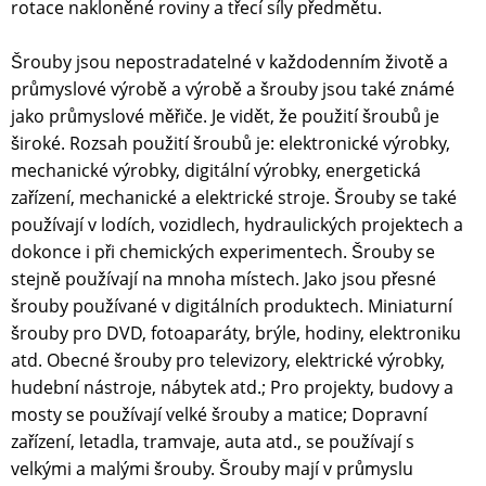
rotace nakloněné roviny a třecí síly předmětu.
Šrouby jsou nepostradatelné v každodenním životě a
průmyslové výrobě a výrobě a šrouby jsou také známé
jako průmyslové měřiče. Je vidět, že použití šroubů je
široké. Rozsah použití šroubů je: elektronické výrobky,
mechanické výrobky, digitální výrobky, energetická
zařízení, mechanické a elektrické stroje. Šrouby se také
používají v lodích, vozidlech, hydraulických projektech a
dokonce i při chemických experimentech. Šrouby se
stejně používají na mnoha místech. Jako jsou přesné
šrouby používané v digitálních produktech. Miniaturní
šrouby pro DVD, fotoaparáty, brýle, hodiny, elektroniku
atd. Obecné šrouby pro televizory, elektrické výrobky,
hudební nástroje, nábytek atd.; Pro projekty, budovy a
mosty se používají velké šrouby a matice; Dopravní
zařízení, letadla, tramvaje, auta atd., se používají s
velkými a malými šrouby. Šrouby mají v průmyslu