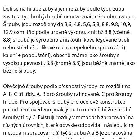
Dělí se na hrubé zuby a jemné zuby podle typu zubu
závitu a typ hrubých zubů není ve značce šroubu uveden.
Šrouby jsou rozděleny do 3,6, 4,8, 5,6, 5,8, 8,8, 9,8, 10,9,
12,9 osmi tříd podle úrovně výkonu, z nichž 8,8 (včetně
8,8) šroubů je vyrobeno z nízkouhlíkové legované oceli
nebo středně uhlíkové oceli a tepelného zpracování (
kalení + popouštění), obecně známé jako šrouby s
vysokou pevností, 8.8 (kromě 8.8) jsou běžně známé jako
běžné šrouby.
Obyčejné šrouby podle přesnosti výroby lze rozdělit na
A, B, C tři třídy, A, B pro šrouby rafinované, C pro šrouby
hrubé. Pro spojovací šrouby pro ocelové konstrukce,
pokud není uvedeno jinak, jsou to obecně běžné hrubé
šrouby třídy C. Existují rozdíly v metodách zpracování na
různých úrovních, které obvykle odpovídají následujícím
metodám zpracování: ① tyč šroubu A a B je zpracována