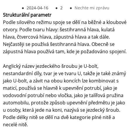
●
2024-04-16
●
2
●
Nechte mi zprávu
Strukturální parametr
Podle silového režimu spoje se dělí na běžné a kloubové
otvory. Podle tvaru hlavy: šestihranná hlava, kulatá
hlava, čtvercová hlava, zápustná hlava a tak dále.
Nejčastěji se používá šestihranná hlava. Obecně se
zápustná hlava používá tam, kde je požadováno spojení.
Anglický název jezdeckého šroubu je U-bolt,
nestandardní díly, tvar je ve tvaru U, takže je také známý
jako U-bolt, a závit na obou koncích lze kombinovat s
maticí, používá se hlavně k upevnění potrubí, jako je
vodovodní potrubí nebo vločka, jako je talířová pružina
automobilu, protože způsob upevnění předmětu je jako
u osoby, která jede na koni, nazývá se jezdecký šroub.
Podle délky nitě se dělí na dvě kategorie plné nitě a
necelé nitě.