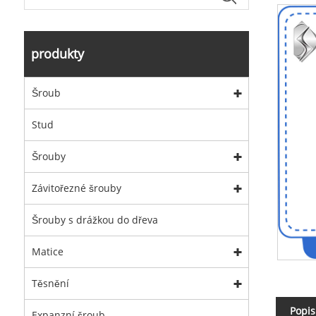
produkty
Šroub
Stud
Šrouby
Závitořezné šrouby
Šrouby s drážkou do dřeva
Matice
Těsnění
Popis
Expanzní šroub