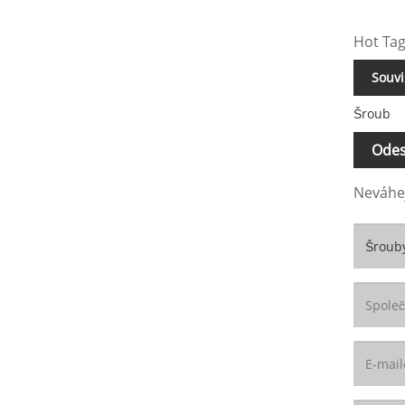
Hot Tag
Souvi
Šroub
Odes
Neváhej