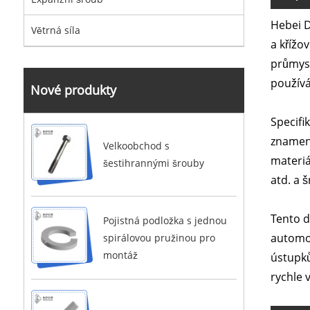
Hebei D
Větrná síla
a křížo
průmysl
používá
Nové produkty
Specifi
znamená
Velkoobchod s
materiá
šestihrannými šrouby
atd. a 
Tento d
Pojistná podložka s jednou
automo
spirálovou pružinou pro
montáž
ústupků
rychle 