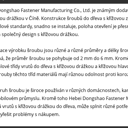
ongshao Fastener Manufacturing Co., Ltd. je známým dodav
vou drážkou v Číně. Konstrukce šroubů do dřeva s křížovou
ové standardy, snadno se instaluje, poloha otevření je přes
 společný design s křížovou drážkou.
kace výrobku šroubu jsou různé a různé průměry a délky šro
, že průměr šroubu se pohybuje od 2 mm do 6 mm. Kromě to
lové třídy vrutů do dřeva s křížovou drážkou a křížovou hlav
šrouby těchto tříd materiálů mají různou odolnost proti koro
ruh šroubu je široce používán v různých domácnostech, kance
bilovém průmyslu. Kromě toho Hebei Dongshao Fastener Ma
 vrutů s křížovou drážkou do dřeva, může splnit různé potř
vyřešit problémy s nákupem.