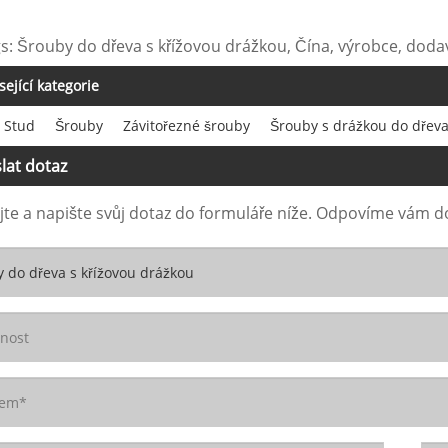
s: Šrouby do dřeva s křížovou drážkou, Čína, výrobce, doda
sející kategorie
Stud
Šrouby
Závitořezné šrouby
Šrouby s drážkou do dřev
lat dotaz
te a napište svůj dotaz do formuláře níže. Odpovíme vám d