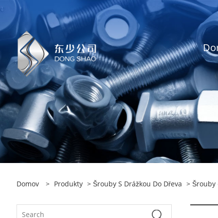
Do
Domov
>
Produkty
>
Šrouby S Drážkou Do Dřeva
> Šrouby 