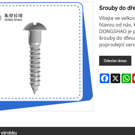
Šrouby do dře
Vítejte ve velk
hlavou od nás, 
DONGSHAO je pr
šrouby do dřev
poprodejní serv
Odeslat dotaz
Facebook
X
W
 výrobku