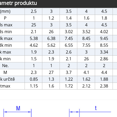
ametr produktu
(mm)
2.5
3
3.5
4
4.5
P
1
1.2
1.4
1.6
1.8
ds max
25
3
3.5
4
4.5
ds min
2.1
26
3.02
3.52
4.02
dk max
5.38
6.38
7.45
8.45
9.45
dk min
4.62
5.62
6.55
7.55
8.55
k max
1.9
2.3
2.6
3
3.34
k min
1.5
1.9
2.1
26
2.86
Ne.
1
1
2
2
2
M
2.3
27
3.7
4.1
4.4
k určitě
0.85
1.3
1.22
1.62
1.88
tmax
1.15
1.6
1.72
2.12
2.38