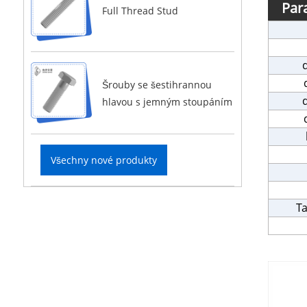
Par
Full Thread Stud
Šrouby se šestihrannou
hlavou s jemným stoupáním
Všechny nové produkty
Ta