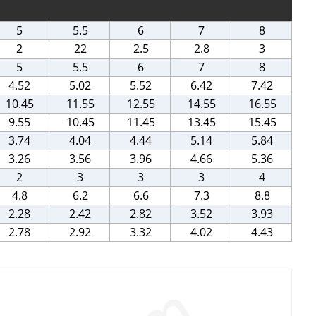
5
5.5
6
7
8
2
22
2.5
2.8
3
5
5.5
6
7
8
4.52
5.02
5.52
6.42
7.42
10.45
11.55
12.55
14.55
16.55
9.55
10.45
11.45
13.45
15.45
3.74
4.04
4.44
5.14
5.84
3.26
3.56
3.96
4.66
5.36
2
3
3
3
4
4.8
6.2
6.6
7.3
8.8
2.28
2.42
2.82
3.52
3.93
2.78
2.92
3.32
4.02
4.43