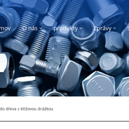
mov
O nás
produkty
Zprávy
do dřeva s křížovou drážkou