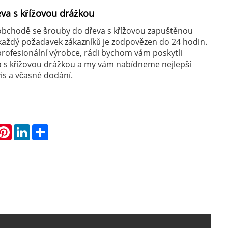
va s křížovou drážkou
oobchodě se šrouby do dřeva s křížovou zapuštěnou
každý požadavek zákazníků je zodpovězen do 24 hodin.
ofesionální výrobce, rádi bychom vám poskytli
a s křížovou drážkou a my vám nabídneme nejlepší
is a včasné dodání.
hatsApp
Pinterest
LinkedIn
Share