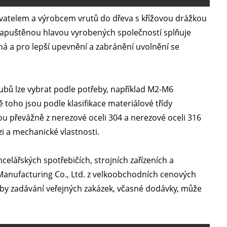
atelem a výrobcem vrutů do dřeva s křížovou drážkou
 zapuštěnou hlavou vyrobených společností splňuje
ná a pro lepší upevnění a zabránění uvolnění se
ubů lze vybrat podle potřeby, například M2-M6
ho jsou podle klasifikace materiálové třídy
ou převážně z nerezové oceli 304 a nerezové oceli 316
zi a mechanické vlastnosti.
lářských spotřebičích, strojních zařízeních a
nufacturing Co., Ltd. z velkoobchodních cenových
eby zadávání veřejných zakázek, včasné dodávky, může