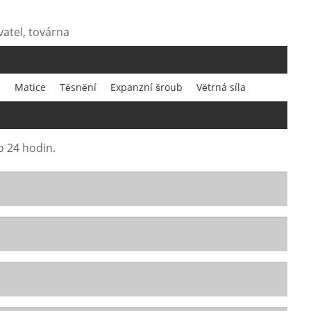
vatel, továrna
a
Matice
Těsnění
Expanzní šroub
Větrná síla
o 24 hodin.