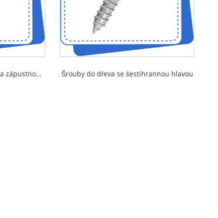
Šrouby do dřeva s drážkou a zápustnou hlavou
Šrouby do dřeva se šestihrannou hlavou