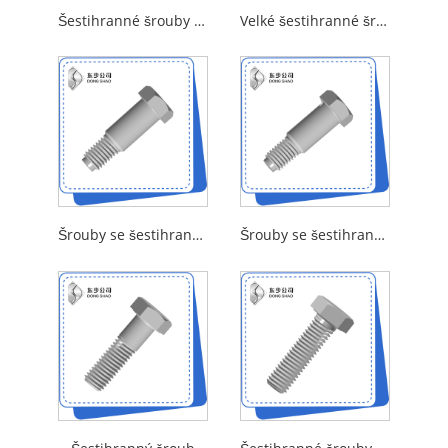
Šestihranné šrouby pro přírubové trubky
Velké šestihranné šrouby pro ocelovou konstrukci
Šrouby se šestihrannou hlavou s dlouhým závitovým hrotem
Šrouby se šestihrannou hlavou s otvorem