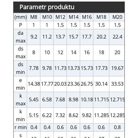
Parametr produktu
(mm)
M8
M10
M12
M14
M16
M18
M20
M2
P
1
1
1.5
1.5
1.5
1.5
1.5
1.5
da
9.2
11.2
13.7
15.7
17.7
20.2
22.4
24.
max
ds
8
10
12
14
16
18
20
22
max
ds
7.78
9.78
11.73
13.73
15.73
17.73
19.67
21.6
min
e
14.38
17.77
20.03
23.36
26.75
30.14
33.53
37.7
min
k
5.45
6.58
7.68
8.98
10.18
11.715
12.715
14.2
max
k
5.15
6.22
7.32
8.62
9.82
11.285
12.285
13.7
min
r min
0.4
0.4
0.6
0.6
0.6
0.6
0.8
0.8
s