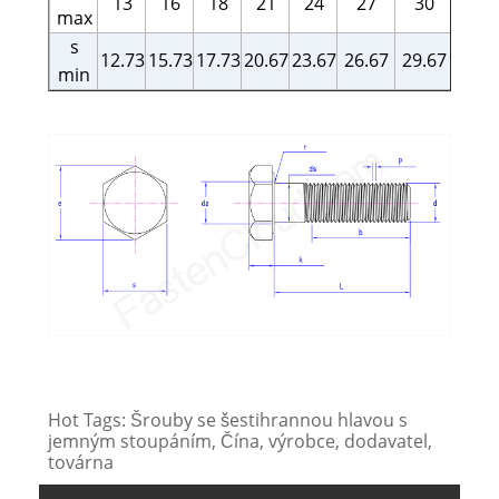
13
16
18
21
24
27
30
34
max
s
12.73
15.73
17.73
20.67
23.67
26.67
29.67
33.3
min
Hot Tags: Šrouby se šestihrannou hlavou s
jemným stoupáním, Čína, výrobce, dodavatel,
továrna