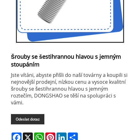
Šrouby se šestihrannou hlavou s jemným
stoupáním
Jste vítáni, abyste přišli do naší továrny a koupili si
nejnovější prodejní, nízkou cenu a vysoce kvalitní
šrouby se šestihrannou hlavou s jemným
roztečím, DONGSHAO se těší na spolupráci s
vámi.
Odeslat dotaz
Facebook
X
WhatsApp
Pinterest
LinkedIn
Share