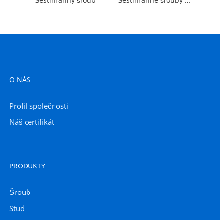
Šestihranný šroub
Šestihranné šrouby se závitem až k hlavě
O NÁS
Profil společnosti
Náš certifikát
PRODUKTY
Šroub
Stud